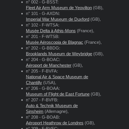
n° 002 - G-BSST:
Fleet Air Arm Museum de Yeovilton
(GB),
n° 101 - G-AXDN:
Imperial War Museum de Duxford
(GB),
n° 102 - F-WTSA:
Musée Delta à Athis-Mons
(France),
n° 201 - F-WTSB:
Musée Aéroscopia de Blagnac
(France),
n° 202 - G-BBDG:
Brooklands Museum de Weybridge
(GB),
n° 204 - G-BOAC:
Aéroport de Manchester
(GB),
n° 205 - F-BVFA:
National Air & Space Museum de
Chantilly
(USA),
n° 206 - G-BOAA:
Museum of Flight de East Fortune
(GB),
n° 207 - F-BVFB:
Auto & Technik Museum de
Sinsheim
(Allemagne),
n° 208 - G-BOAB:
Aéroport Heathrow de Londres
(GB),
n° 209 - F-BVFC: